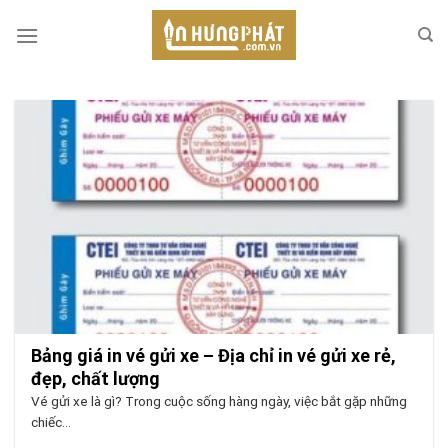
Skip
to
content
Bảng giá in vé gửi xe – Địa chỉ in vé gửi xe rẻ,
đẹp, chất lượng
Vé gửi xe là gì? Trong cuộc sống hàng ngày, việc bắt gặp những
chiếc...