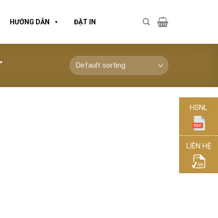
HƯỚNG DẪN
ĐẶT IN
”
HSNL
LIÊN HỆ