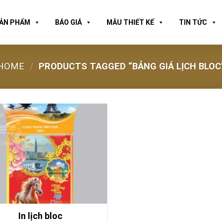
ẢN PHẨM
BÁO GIÁ
MẪU THIẾT KẾ
TIN TỨC
HOME
/
PRODUCTS TAGGED “BẢNG GIÁ LỊCH BLOC
In lịch bloc