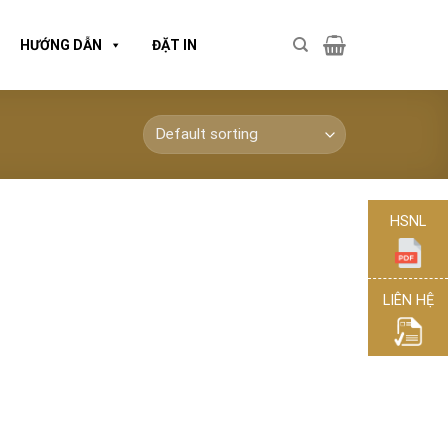
HƯỚNG DẪN
ĐẶT IN
HSNL
LIÊN HỆ