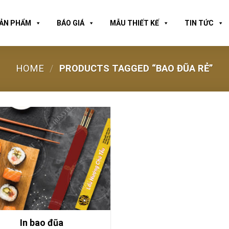
ẢN PHẨM
BÁO GIÁ
MẪU THIẾT KẾ
TIN TỨC
HOME
/
PRODUCTS TAGGED “BAO ĐŨA RẺ”
In bao đũa