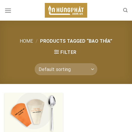
Skip
to
content
HOME
/
PRODUCTS TAGGED “BAO THÌA”
FILTER