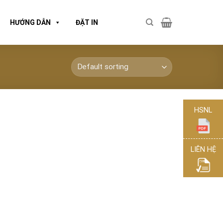
HƯỚNG DẪN
ĐẶT IN
HSNL
LIÊN HỆ