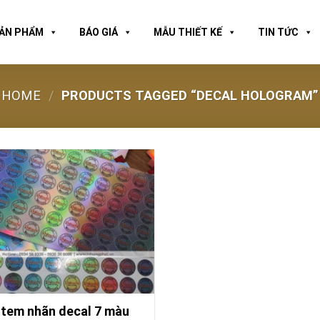
ẢN PHẨM
BÁO GIÁ
MẪU THIẾT KẾ
TIN TỨC
HOME
/
PRODUCTS TAGGED “DECAL HOLOGRAM”
 tem nhãn decal 7 màu