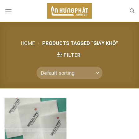
Skip
to
content
HOME
/
PRODUCTS TAGGED “GIẤY KHÔ”
FILTER