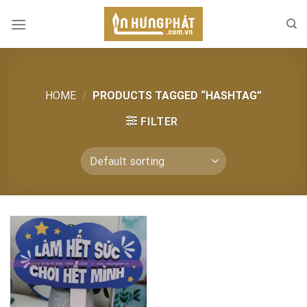
Skip
to
content
HOME
/
PRODUCTS TAGGED “HASHTAG”
FILTER