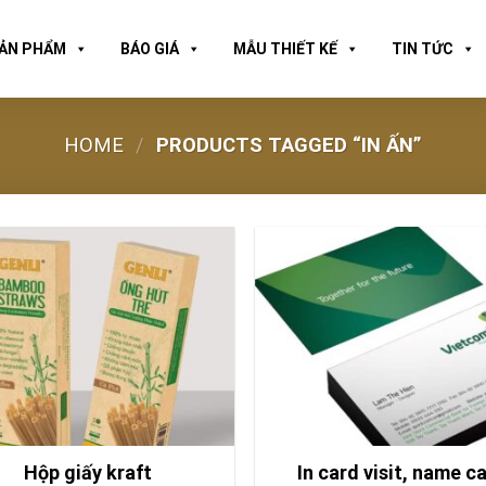
ẢN PHẨM
BÁO GIÁ
MẪU THIẾT KẾ
TIN TỨC
HOME
/
PRODUCTS TAGGED “IN ẤN”
Hộp giấy kraft
In card visit, name c