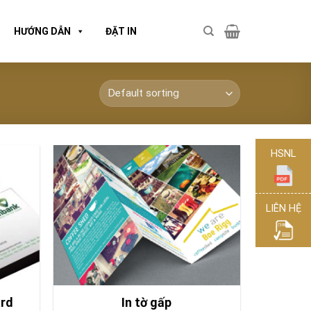
HƯỚNG DẪN
ĐẶT IN
HSNL
LIÊN HỆ
ard
In tờ gấp