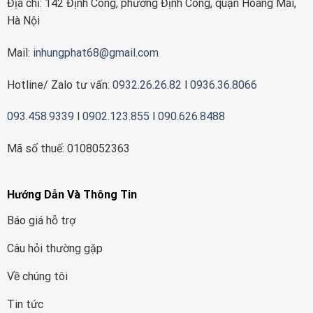
Địa chỉ: 142 Định Công, phường Định Công, quận Hoàng Mai,
Hà Nội
Mail:
inhungphat68@gmail.com
Hotline/ Zalo tư vấn:
0932.26.26.82
l
0936.36.8066
093.458.9339
l
0902.123.855
l
090.626.8488
Mã số thuế: 0108052363
Hướng Dẫn Và Thông Tin
Báo giá hỗ trợ
Câu hỏi thường gặp
Về chúng tôi
Tin tức