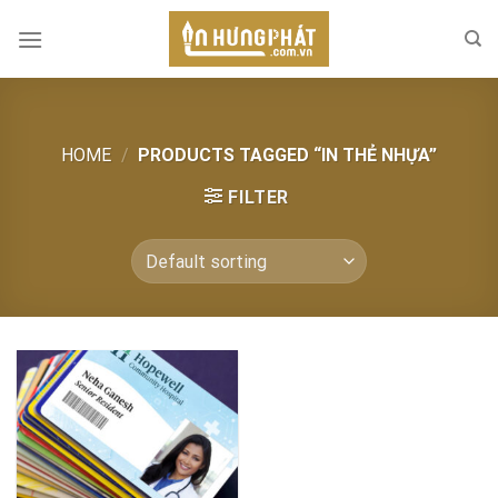
Skip
to
content
HOME
/
PRODUCTS TAGGED “IN THẺ NHỰA”
FILTER