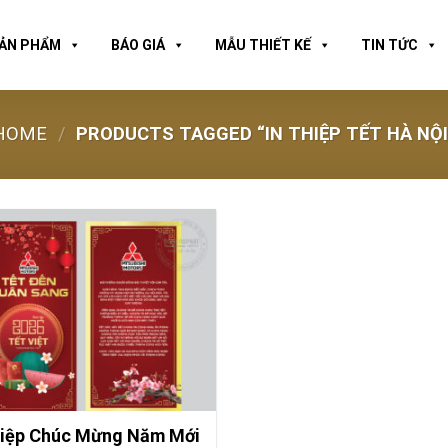
ẢN PHẨM
BÁO GIÁ
MẪU THIẾT KẾ
TIN TỨC
HOME
/
PRODUCTS TAGGED “IN THIỆP TẾT HÀ NỘI
hiệp Chúc Mừng Năm Mới