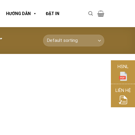
HƯỚNG DẪN
ĐẶT IN
”
HSNL
LIÊN HỆ