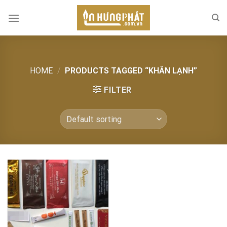
Skip
to
content
HOME
/
PRODUCTS TAGGED “KHĂN LẠNH”
FILTER