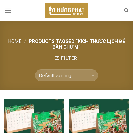
Skip
to
content
HOME
/
PRODUCTS TAGGED “KÍCH THƯỚC LỊCH ĐỂ
BÀN CHỮ M”
FILTER