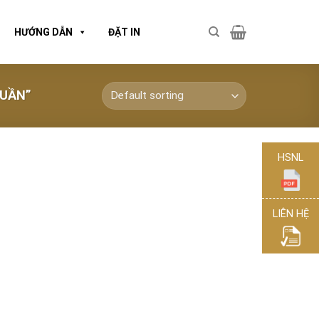
HƯỚNG DẪN
ĐẶT IN
TUẦN”
HSNL
LIÊN HỆ