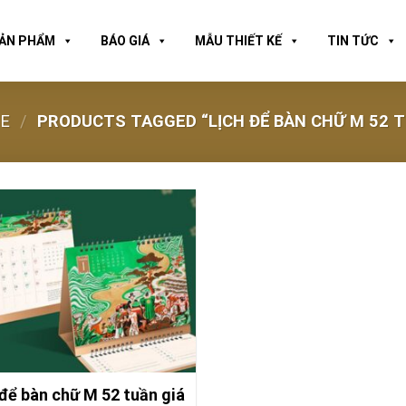
ẢN PHẨM
BÁO GIÁ
MẪU THIẾT KẾ
TIN TỨC
E
/
PRODUCTS TAGGED “LỊCH ĐỂ BÀN CHỮ M 52 
 để bàn chữ M 52 tuần giá