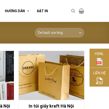
HƯỚNG DẪN
ĐẶT IN
HSNL
LIÊN HỆ
Hà Nội
In túi giấy kraft Hà Nội