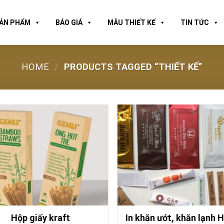
ẢN PHẨM
BÁO GIÁ
MẪU THIẾT KẾ
TIN TỨC
HOME
/
PRODUCTS TAGGED “THIẾT KẾ”
Hộp giấy kraft
In khăn ướt, khăn lạnh 