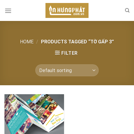
Skip
to
content
HOME
/
PRODUCTS TAGGED “TỜ GẤP 3”
FILTER