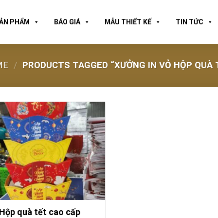
ẢN PHẨM
BÁO GIÁ
MẪU THIẾT KẾ
TIN TỨC
ME
/
PRODUCTS TAGGED “XƯỞNG IN VỎ HỘP QUÀ 
Hộp quà tết cao cấp