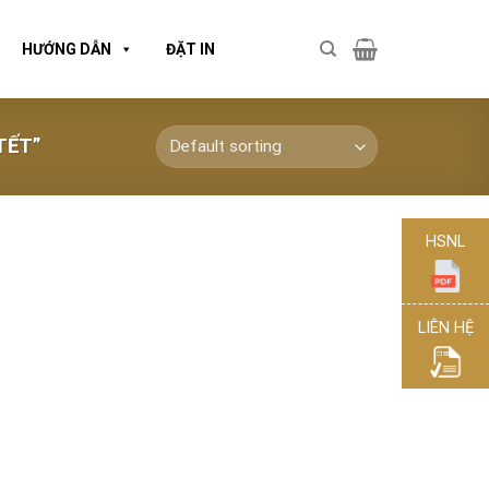
HƯỚNG DẪN
ĐẶT IN
TẾT”
HSNL
LIÊN HỆ