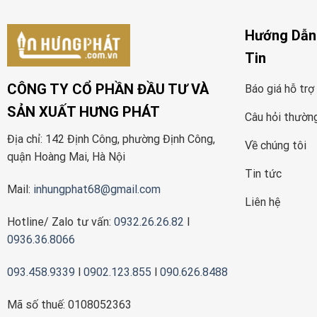
Hướng Dẫn
Tin
CÔNG TY CỔ PHẦN ĐẦU TƯ VÀ
Báo giá hỗ trợ
SẢN XUẤT HƯNG PHÁT
Câu hỏi thườn
Địa chỉ: 142 Định Công, phường Định Công,
Về chúng tôi
quận Hoàng Mai, Hà Nội
Tin tức
Mail:
inhungphat68@gmail.com
Liên hệ
Hotline/ Zalo tư vấn:
0932.26.26.82
l
0936.36.8066
093.458.9339
l
0902.123.855
l
090.626.8488
Mã số thuế: 0108052363