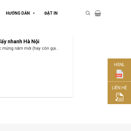
HƯỚNG DẪN
ĐẶT IN
 lấy nhanh Hà Nội
 mừng năm mới (hay còn gọi...
HSNL
LIÊN HỆ