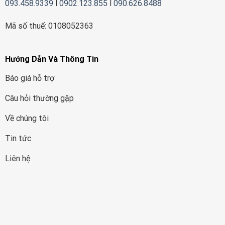
093.458.9339
l
0902.123.855
l
090.626.8488
Mã số thuế: 0108052363
Hướng Dẫn Và Thông Tin
Báo giá hỗ trợ
Câu hỏi thường gặp
Về chúng tôi
Tin tức
Liên hệ