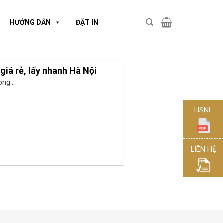
HƯỚNG DẪN
ĐẶT IN
 giá rẻ, lấy nhanh Hà Nội
ong...
HSNL
LIÊN HỆ