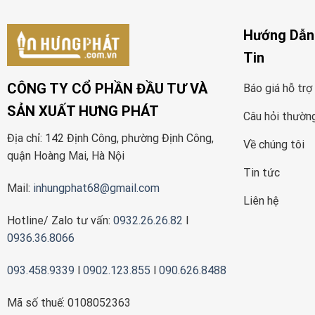
Hướng Dẫn
Tin
CÔNG TY CỔ PHẦN ĐẦU TƯ VÀ
Báo giá hỗ trợ
SẢN XUẤT HƯNG PHÁT
Câu hỏi thườn
Địa chỉ: 142 Định Công, phường Định Công,
Về chúng tôi
quận Hoàng Mai, Hà Nội
Tin tức
Mail:
inhungphat68@gmail.com
Liên hệ
Hotline/ Zalo tư vấn:
0932.26.26.82
l
0936.36.8066
093.458.9339
l
0902.123.855
l
090.626.8488
Mã số thuế: 0108052363