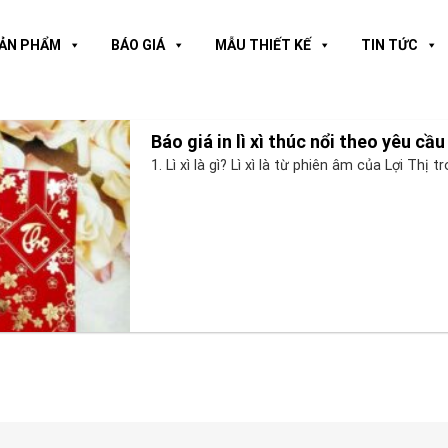
ẢN PHẨM
BÁO GIÁ
MẪU THIẾT KẾ
TIN TỨC
Báo giá in lì xì thúc nổi theo yêu cầu
1. Lì xì là gì? Lì xì là từ phiên âm của Lợi Thị tr