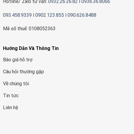
Hotline/ Zalo tư vấn:
0932.26.26.82
l
0936.36.8066
093.458.9339
l
0902.123.855
l
090.626.8488
Mã số thuế: 0108052363
Hướng Dẫn Và Thông Tin
Báo giá hỗ trợ
Câu hỏi thường gặp
Về chúng tôi
Tin tức
Liên hệ