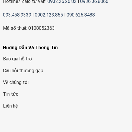
Hotline/ Zalo tư vấn:
0932.26.26.82
l
0936.36.8066
093.458.9339
l
0902.123.855
l
090.626.8488
Mã số thuế: 0108052363
Hướng Dẫn Và Thông Tin
Báo giá hỗ trợ
Câu hỏi thường gặp
Về chúng tôi
Tin tức
Liên hệ