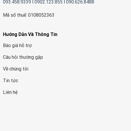
093.458.9339
l
0902.123.855
l
090.626.8488
Mã số thuế: 0108052363
Hướng Dẫn Và Thông Tin
Báo giá hỗ trợ
Câu hỏi thường gặp
Về chúng tôi
Tin tức
Liên hệ