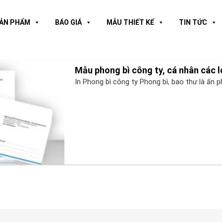
ẢN PHẨM
BÁO GIÁ
MẪU THIẾT KẾ
TIN TỨC
Mẫu phong bì công ty, cá nhân các lo
In Phong bì công ty Phong bì, bao thư là ấn 