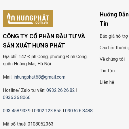
Hướng Dẫn
Tin
CÔNG TY CỔ PHẦN ĐẦU TƯ VÀ
Báo giá hỗ trợ
SẢN XUẤT HƯNG PHÁT
Câu hỏi thườn
Địa chỉ: 142 Định Công, phường Định Công,
Về chúng tôi
quận Hoàng Mai, Hà Nội
Tin tức
Mail:
inhungphat68@gmail.com
Liên hệ
Hotline/ Zalo tư vấn:
0932.26.26.82
l
0936.36.8066
093.458.9339
l
0902.123.855
l
090.626.8488
Mã số thuế: 0108052363