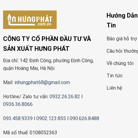
Hướng Dẫn
Tin
CÔNG TY CỔ PHẦN ĐẦU TƯ VÀ
Báo giá hỗ trợ
SẢN XUẤT HƯNG PHÁT
Câu hỏi thườn
Địa chỉ: 142 Định Công, phường Định Công,
Về chúng tôi
quận Hoàng Mai, Hà Nội
Tin tức
Mail:
inhungphat68@gmail.com
Liên hệ
Hotline/ Zalo tư vấn:
0932.26.26.82
l
0936.36.8066
093.458.9339
l
0902.123.855
l
090.626.8488
Mã số thuế: 0108052363