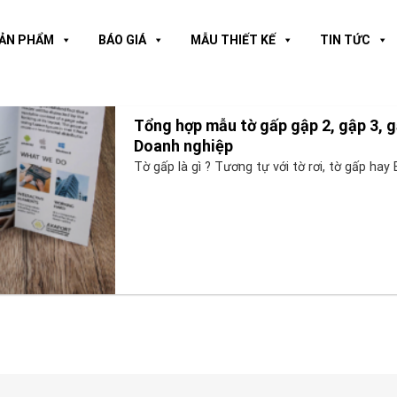
ẢN PHẨM
BÁO GIÁ
MẪU THIẾT KẾ
TIN TỨC
Tổng hợp mẫu tờ gấp gập 2, gập 3, g
Doanh nghiệp
Tờ gấp là gì ? Tương tự với tờ rơi, tờ gấp hay B