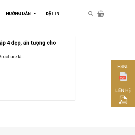
HƯỚNG DẪN
ĐẶT IN
ập 4 đẹp, ấn tượng cho
rochure là...
HSNL
LIÊN HỆ