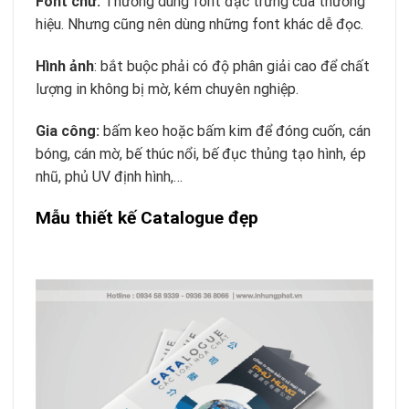
Font chữ:
Thường dùng font đặc trưng của thương
hiệu. Nhưng cũng nên dùng những font khác dễ đọc.
Hình ảnh
: bắt buộc phải có độ phân giải cao để chất
lượng in không bị mờ, kém chuyên nghiệp.
Gia công:
bấm keo hoặc bấm kim để đóng cuốn, cán
bóng, cán mờ, bế thúc nổi, bế đục thủng tạo hình, ép
nhũ, phủ UV định hình,…
Mẫu thiết kế Catalogue đẹp