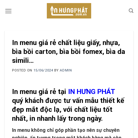
Skip
to
content
In menu giá rẻ chất liệu giấy, nhựa,
bìa bồi carton, bìa bồi fomex, bìa da
simili…
POSTED ON
15/06/2024
BY
ADMIN
In menu giá rẻ tại
IN HƯNG PHÁT
quý khách được tư vấn mẫu thiết kế
đẹp mắt độc lạ, với chất liệu tốt
nhất, in nhanh lấy trong ngày.
In menu không chỉ góp phần tạo nên sự chuyên
nghiệp, ấn tượng trong mắt khách hàng mà còn