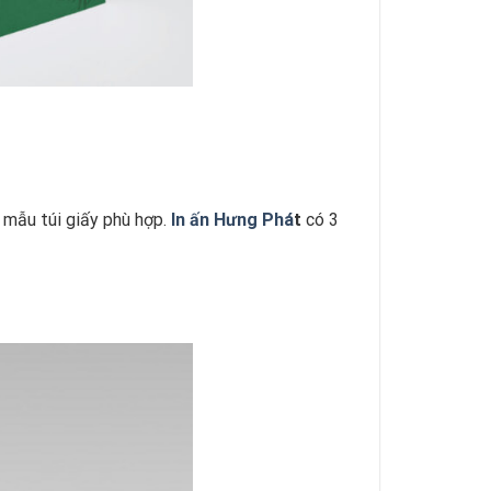
t mẫu túi giấy phù hợp.
In ấn Hưng Phá
t
có 3