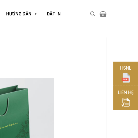
HƯỚNG DẪN
ĐẶT IN
HSNL
LIÊN HỆ