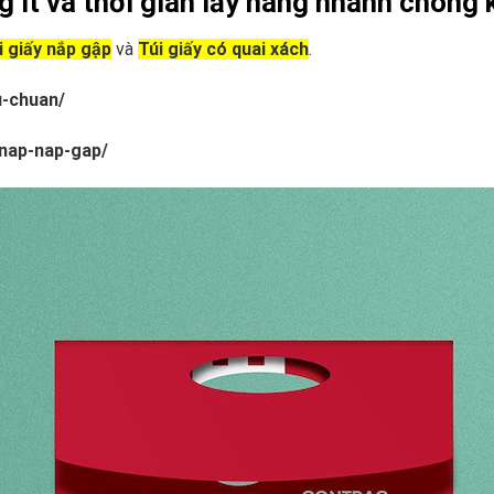
ợng ít và thời gian lấy hàng nhanh chóng
i giấy nắp gập
và
Túi giấy có quai xách
.
u-chuan/
-nap-nap-gap/