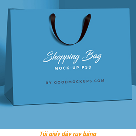
Túi giấy dây ruy băng