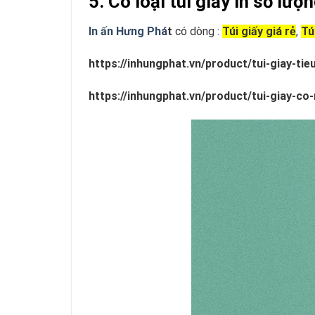
5. Có loại túi giấy in số lư
In ấn Hưng Phá
t
có dòng :
Túi giấy giá rẻ
,
Tú
https://inhungphat.vn/product/tui-giay-tie
https://inhungphat.vn/product/tui-giay-co