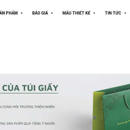
ẢN PHẨM
BÁO GIÁ
MẪU THIẾT KẾ
TIN TỨC