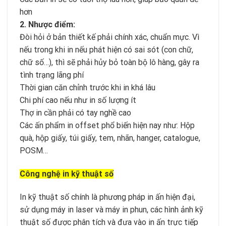
hơn
2. Nhược điểm:
Đòi hỏi ở bản thiết kế phải chính xác, chuẩn mực. Vì
nếu trong khi in nếu phát hiện có sai sót (con chữ,
chữ số…), thì sẽ phải hủy bỏ toàn bộ lô hàng, gây ra
tình trạng lãng phí
Thời gian căn chỉnh trước khi in khá lâu
Chi phí cao nếu như in số lượng ít
Thợ in cần phải có tay nghề cao
Các ấn phẩm in offset phổ biến hiện nay như: Hộp
quà, hộp giấy, túi giấy, tem, nhãn, hanger, catalogue,
POSM…
Công nghệ in kỹ thuật số
In kỹ thuật số chính là phương pháp in ấn hiện đại,
sử dụng máy in laser và máy in phun, các hình ảnh kỹ
thuật số được phân tích và đưa vào in ấn trực tiếp