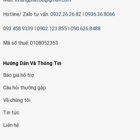
Hotline/ Zalo tư vấn:
0932.26.26.82
l
0936.36.8066
093.458.9339
l
0902.123.855
l
090.626.8488
Mã số thuế: 0108052363
Hướng Dẫn Và Thông Tin
Báo giá hỗ trợ
Câu hỏi thường gặp
Về chúng tôi
Tin tức
Liên hệ