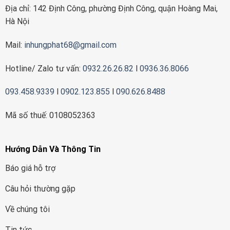
Địa chỉ: 142 Định Công, phường Định Công, quận Hoàng Mai,
Hà Nội
Mail:
inhungphat68@gmail.com
Hotline/ Zalo tư vấn:
0932.26.26.82
l
0936.36.8066
093.458.9339
l
0902.123.855
l
090.626.8488
Mã số thuế: 0108052363
Hướng Dẫn Và Thông Tin
Báo giá hỗ trợ
Câu hỏi thường gặp
Về chúng tôi
Tin tức