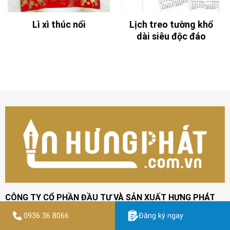
Lì xì thúc nổi
Lịch treo tường khổ
dài siêu độc đáo
CÔNG TY CỔ PHẦN ĐẦU TƯ VÀ SẢN XUẤT HƯNG PHÁT
Địa chỉ: 142 Định Công, phường Định Công, quận Hoàng Mai,
0936 36 8066
Đăng ký ngay
Hà Nội