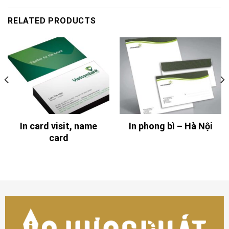
RELATED PRODUCTS
In card visit, name
In phong bì – Hà Nội
card