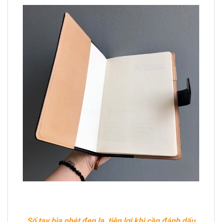
Sổ tay bìa nhét đẹp lạ, tiện lợi khi cần đánh dấu