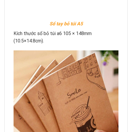
Sổ tay bỏ túi A5
Kích thước sổ bỏ túi a6 105 × 148mm
(10.5×14.8cm).