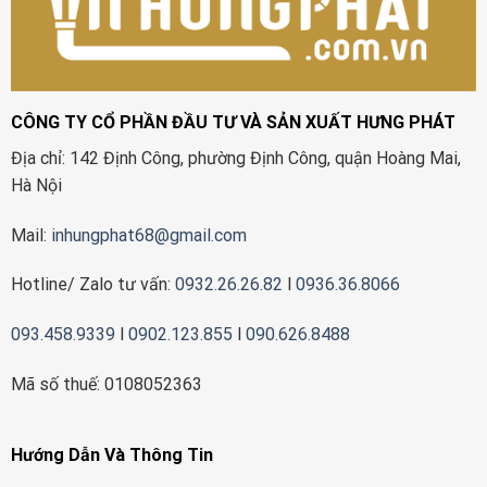
CÔNG TY CỔ PHẦN ĐẦU TƯ VÀ SẢN XUẤT HƯNG PHÁT
Địa chỉ: 142 Định Công, phường Định Công, quận Hoàng Mai,
Hà Nội
Mail:
inhungphat68@gmail.com
Hotline/ Zalo tư vấn:
0932.26.26.82
l
0936.36.8066
093.458.9339
l
0902.123.855
l
090.626.8488
Mã số thuế: 0108052363
Hướng Dẫn Và Thông Tin