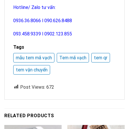
Hotline/ Zalo tư vấn:
0936.36.8066 l
090.626.8488
093.458.9339
l
0902.123.855
Tags
mẫu tem mã vạch
Tem mã vạch
tem qr
tem vận chuyển
Post Views:
672
RELATED PRODUCTS