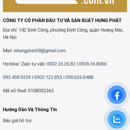
CÔNG TY CỔ PHẦN ĐẦU TƯ VÀ SẢN XUẤT HƯNG PHÁT
Địa chỉ: 142 Định Công, phường Định Công, quận Hoàng Mai,
Hà Nội
Mail:
inhungphat68@gmail.com
Hotline/ Zalo tư vấn:
0932.26.26.82
l
0936.36.8066
093.458.9339
l
0902.123.855
l
090.626.8488
Mã số thuế: 0108052363
Hướng Dẫn Và Thông Tin
Báo giá hỗ trợ