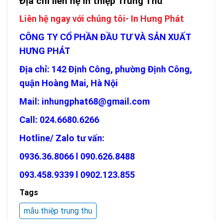
Địa chỉ liên hệ in thiệp Trung Thu
Liên hệ ngay với chúng tôi- In Hưng Phát
CÔNG TY CỔ PHẦN ĐẦU TƯ VÀ SẢN XUẤT
HƯNG PHÁT
Địa chỉ: 142 Định Công, phường Định Công,
quận Hoàng Mai, Hà Nội
Mail:
inhungphat68@gmail.com
Call: 024.6680.6266
Hotline/ Zalo tư vấn:
0936.36.8066 l
090.626.8488
093.458.9339
l
0902.123.855
Tags
mẫu thiệp trung thu