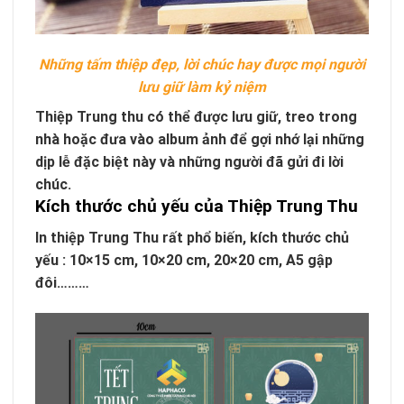
Những tấm thiệp đẹp, lời chúc hay được mọi người
lưu giữ làm kỷ niệm
Thiệp Trung thu có thể được lưu giữ, treo trong
nhà hoặc đưa vào album ảnh để gợi nhớ lại những
dịp lễ đặc biệt này và những người đã gửi đi lời
chúc.
Kích thước chủ yếu của Thiệp Trung Thu
In thiệp Trung Thu rất phổ biến, kích thước chủ
yếu : 10×15 cm, 10×20 cm, 20×20 cm, A5 gập
đôi………