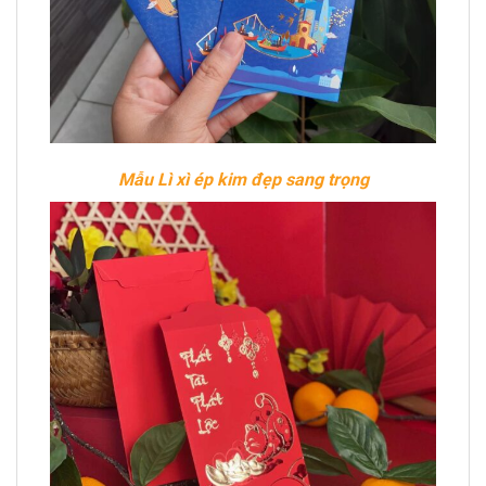
Mẫu Lì xì ép kim đẹp sang trọng