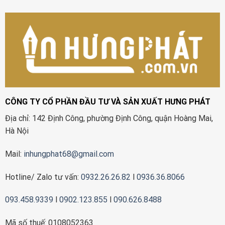
CÔNG TY CỔ PHẦN ĐẦU TƯ VÀ SẢN XUẤT HƯNG PHÁT
Địa chỉ: 142 Định Công, phường Định Công, quận Hoàng Mai,
Hà Nội
Mail:
inhungphat68@gmail.com
Hotline/ Zalo tư vấn:
0932.26.26.82
l
0936.36.8066
093.458.9339
l
0902.123.855
l
090.626.8488
Mã số thuế: 0108052363